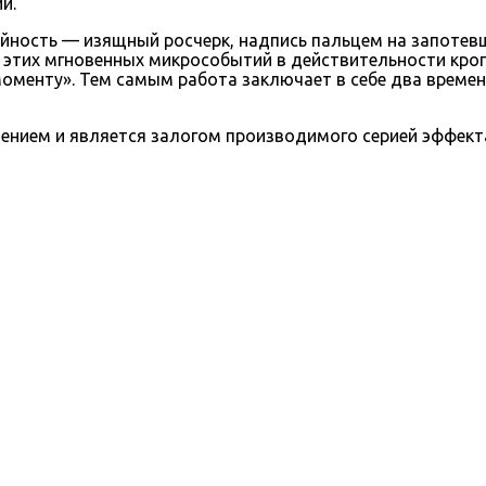
и.
йность — изящный росчерк, надпись пальцем на запотевш
из этих мгновенных микрособытий в действительности кр
моменту». Тем самым работа заключает в себе два време
ением и является залогом производимого серией эффекта