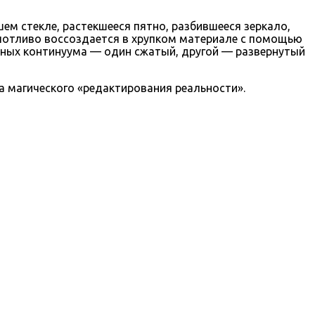
ем стекле, растекшееся пятно, разбившееся зеркало,
опотливо воссоздается в хрупком материале с помощью
нных континуума — один сжатый, другой — развернутый
 магического «редактирования реальности».